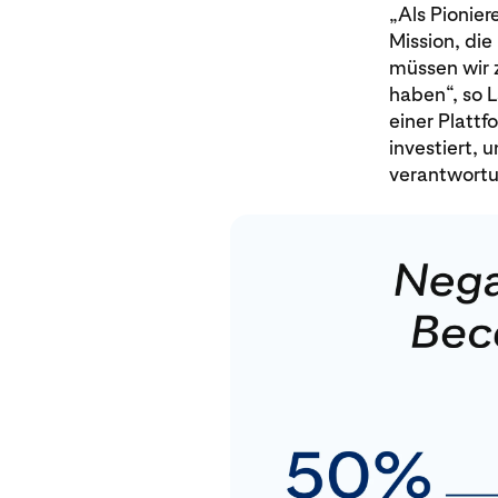
„Als Pionier
Mission, die
müssen wir 
haben“, so L
einer Platt
investiert, 
verantwortun