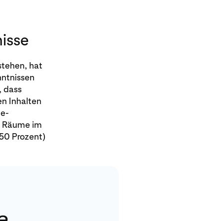
nisse
stehen, hat
nntnissen
, dass
en Inhalten
ne-
ve Räume im
(50 Prozent)