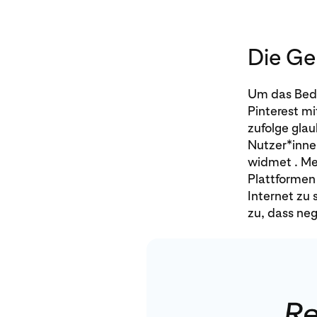
Die Gen
Um das Bedür
Pinterest m
zufolge glau
Nutzer*innen
widmet . Meh
Plattformen
Internet zu 
zu, dass ne