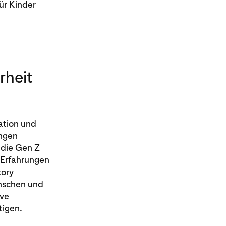
ür Kinder
rheit
ation und
ngen
 die Gen Z
-Erfahrungen
tory
nschen und
ive
tigen.