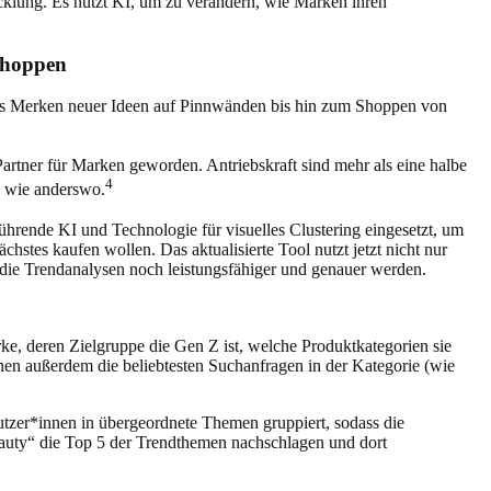
icklung. Es nutzt KI, um zu verändern, wie Marken ihren
 shoppen
r das Merken neuer Ideen auf Pinnwänden bis hin zum Shoppen von
Partner für Marken geworden. Antriebskraft sind mehr als eine halbe
4
ge wie anderswo.
ührende KI und Technologie für visuelles Clustering eingesetzt, um
hstes kaufen wollen. Das aktualisierte Tool nutzt jetzt nicht nur
die Trendanalysen noch leistungsfähiger und genauer werden.
ke, deren Zielgruppe die Gen Z ist, welche Produktkategorien sie
nen außerdem die beliebtesten Suchanfragen in der Kategorie (wie
utzer*innen in übergeordnete Themen gruppiert, sodass die
eauty“ die Top 5 der Trendthemen nachschlagen und dort