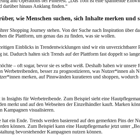
keting and Operations bei Pinterest. „Das Tool ist eine spannende Entw
nd darüber hinaus Anklang finden.“
darüber, wie Menschen suchen, sich Inhalte merken und
ng ihrer Shopping Journey stehen. Von der Suche nach Inspiration übe
chen die Plattform, um genau das zu finden, was sie wollen.
hzeitigen Einblicks in Trendentwicklungen sind wir ein unverzichtbarer 
g ist. Dadurch halten sich Trends auf der Plattform fast doppelt so lan
chte – oft sogar, bevor sie es selbst weiß. Deshalb haben wir unsere f
fen Werbetreibenden, besser zu prognostizieren, was Nutzer*innen als Näc
utzer*innen merken, auf Pinnwänden kuratieren und shoppen, wodurch 
 in Insights für Werbetreibende. Zum Beispiel sieht eine Hautpflegemar
nden merkt und auf den Webseiten der Einzelhändler kauft. Marken kön
en Kampagnen visualisieren.
e hat ein Ende. Trends werden basierend auf den gemerkten Pins der N
 werden können. Zum Beispiel kann eine Hautpflegemarke jetzt unter „B
Gestaltung bevorstehender Kampagnen nutzen können.