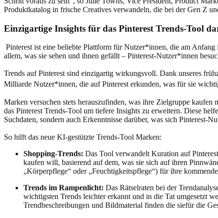
Schritt voraus zu sein“, so Julie Towns, Vice President, Product Mar
Produktkatalog in frische Creatives verwandeln, die bei der Gen Z u
Einzigartige Insights für das Pinterest Trends-Tool 
Pinterest ist eine beliebte Plattform für Nutzer*innen, die am Anfa
allem, was sie sehen und ihnen gefällt – Pinterest-Nutzer*innen besu
Trends auf Pinterest sind einzigartig wirkungsvoll. Dank unseres frü
Milliarde Nutzer*innen, die auf Pinterest erkunden, was für sie wichti
Marken versuchen stets herauszufinden, was ihre Zielgruppe kaufen mö
das Pinterest Trends-Tool um tiefere Insights zu erweitern. Diese hel
Suchdaten, sondern auch Erkenntnisse darüber, was sich Pinterest-N
So hilft das neue KI-gestützte Trends-Tool Marken:
Shopping-Trends:
Das Tool verwandelt Kuration auf Pinterest
kaufen will, basierend auf dem, was sie sich auf ihren Pinnwä
„Körperpflege“ oder „Feuchtigkeitspflege“) für ihre kommend
Trends im Rampenlicht:
Das Rätselraten bei der Trendanalys
wichtigsten Trends leichter erkannt und in die Tat umgesetzt
Trendbeschreibungen und Bildmaterial finden die siefür die 