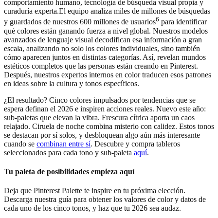
comportamiento humano, tecnología de búsqueda visual propia y
curaduría experta.El equipo analiza miles de millones de búsquedas
6
y guardados de nuestros 600 millones de usuarios
para identificar
qué colores están ganando fuerza a nivel global. Nuestros modelos
avanzados de lenguaje visual decodifican esa información a gran
escala, analizando no solo los colores individuales, sino también
cómo aparecen juntos en distintas categorías. Así, revelan mundos
estéticos completos que las personas están creando en Pinterest.
Después, nuestros expertos internos en color traducen esos patrones
en ideas sobre la cultura y tonos específicos.
¿El resultado? Cinco colores impulsados por tendencias que se
espera definan el 2026 e inspiren acciones reales. Nuevo este año:
sub-paletas que elevan la vibra. Frescura cítrica aporta un caos
relajado. Ciruela de noche combina misterio con calidez. Estos tonos
se destacan por sí solos, y desbloquean algo aún más interesante
cuando se
combinan entre sí
. Descubre y compra tableros
seleccionados para cada tono y sub-paleta
aquí
.
Tu paleta de posibilidades empieza aquí
Deja que Pinterest Palette te inspire en tu próxima elección.
Descarga nuestra guía para obtener los valores de color y datos de
cada uno de los cinco tonos, y haz que tu 2026 sea audaz.