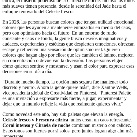
cítrica, el misterio poderoso de la Ciruela de noche. Incluso los tonos
más suaves tienen presencia, desde la serenidad del Jade hasta el
enfoque renovado del Celeste fresco.
En 2026, las personas buscan colores que tengan utilidad emocional;
colores que les ayuden a mantenerse enraizados en medio del caos,
pero con optimismo hacia el futuro. En un entorno de ruido
constante y caos de fondo, la gente busca desvíos imaginativos y
audaces, experiencias y estéticas que despierten emociones, ofrezcan
escape y refuercen una sensación de optimismo real. Quieren
colores que hagan algo por ellos: que les cambien el ánimo, mejoren
su concentración o devuelvan la diversión. Las personas eligen
cómo quieren sentirse y mostrarse, y usan el color para expresar esas
decisiones en su día a día.
“Durante mucho tiempo, la opción más segura fue mantener todo
discreto y neutro. Ahora la gente quiere más”, dice Xanthe Wells,
vicepresidenta global de Creatividad en Pinterest. “Pinterest Palette
es una invitación a expresarte más fuerte, a jugar, experimentar y
dejar que tu mundo refleje la vida que realmente quieres vivir.”
Como novedad este año, hay sub-paletas que elevan la energía.
Celeste fresco y Frescura cítrica
juntos crean un caos refrescante.
Coral intenso y Ciruela de noche
combinan misterio con calidez.
Estos tonos son fuertes por sí solos, pero juntos logran algo aún más
impactante.