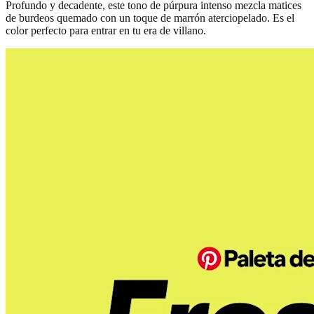
Profundo y decadente, este tono de púrpura intenso mezcla matices
de burdeos quemado con un toque de marrón aterciopelado. Es el
color perfecto para entrar en tu era de villano.