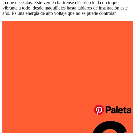
lo que necesitas. Este verde chartreuse eléctrico le da un toque
vibrante a todo, desde maquillajes hasta tableros de inspiración este
año. Es una energía de alto voltaje que no se puede controlar.