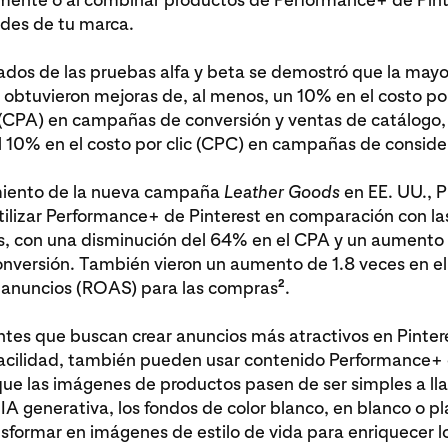
ades de tu marca.
tados de las pruebas alfa y beta se demostró que la mayo
 obtuvieron mejoras de, al menos, un 10% en el costo po
 (CPA) en campañas de conversión y ventas de catálogo,
l 10% en el costo por clic (CPC) en campañas de conside
miento de la nueva campaña
Leather Goods
en EE. UU., P
utilizar Performance+ de Pinterest en comparación con 
es, con una disminución del 64% en el CPA y un aumento
onversión. También vieron un aumento de 1.8 veces en el
2
n anuncios (ROAS) para las compras
.
tes que buscan crear anuncios más atractivos en Pinter
facilidad, también pueden usar contenido Performance+ 
ue las imágenes de productos pasen de ser simples a ll
IA generativa, los fondos de color blanco, en blanco o p
formar en imágenes de estilo de vida para enriquecer l