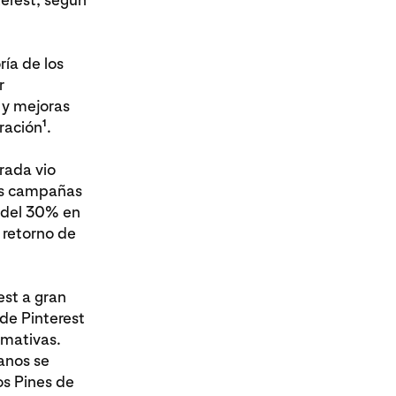
ría de los
r
 y mejoras
1
ración
.
rada vio
las campañas
 del 30% en
 retorno de
est a gran
de Pinterest
amativas.
lanos se
os Pines de