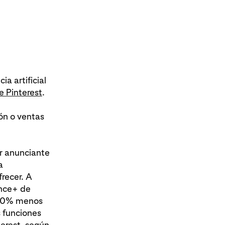
a artificial
e Pinterest
.
ón o ventas
r anunciante
a
recer. A
ance+ de
n 50% menos
 funciones
erest, según