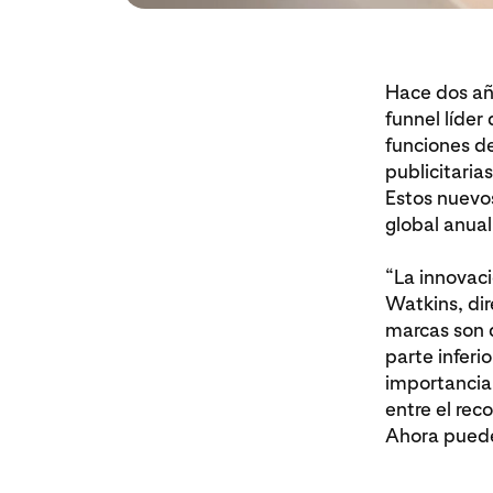
Hace dos año
funnel líde
funciones de
publicitaria
Estos nuevo
global anual
“La innovaci
Watkins, dir
marcas son 
parte inferi
importancia 
entre el rec
Ahora puede