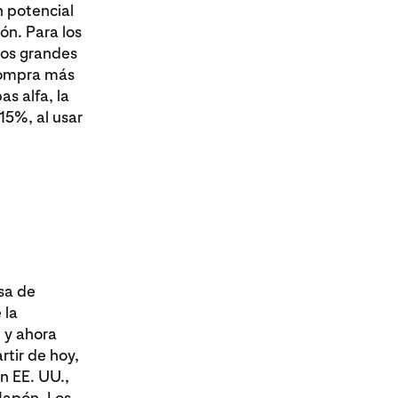
n potencial
ón. Para los
los grandes
 compra más
s alfa, la
15%, al usar
sa de
 la
 y ahora
rtir de hoy,
n EE. UU.,
Japón. Los