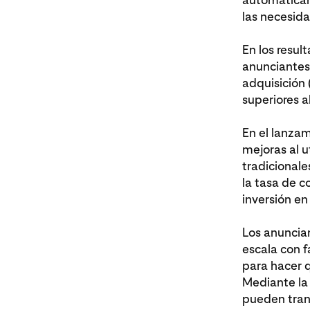
las necesid
En los resul
anunciantes
adquisición
superiores a
En el lanza
mejoras al 
tradicional
la tasa de c
inversión e
Los anuncian
escala con 
para hacer q
Mediante la 
pueden trans