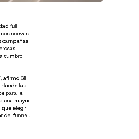
ad full
tamos nuevas
tus campañas
erosas.
ra cumbre
 afirmó Bill
r donde las
e para la
ole una mayor
 que elegir
r del funnel.