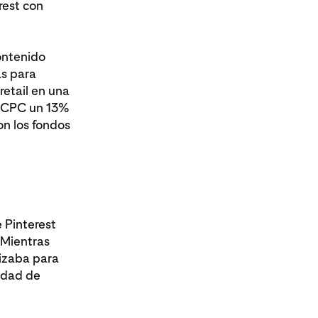
rest con
ontenido
as para
retail en una
n CPC un 13%
n los fondos
 Pinterest
 Mientras
izaba para
idad de