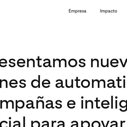
Empresa
Impacto
esentamos nue
nes de automat
mpañas e inteli
icial para apoyar