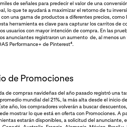
iles de señales para predecir el valor de una conversió
al, lo que te ayudará a maximizar el retorno de tu inversi
 con una gama de productos a diferentes precios, como 
esta herramienta es clave para capturar los carritos de
os usuarios con mayor intención de compra. En las prueba
os anunciantes registraron un aumento de, al menos un 
4
OAS Performance+ de Pinterest
.
o de Promociones
a de compras navideñas del año pasado registró una ta
romedio mundial del 21%, la más alta desde el inicio de
ste año, los compradores volverán a buscar descuentos,
ede mostrar lo que está en oferta con Promociones. A pa
ientas estarán disponibles, a solicitud del anunciante, e
 Canadá, Australia, Francia, Alemania, México, Brasil y 