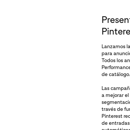
Presen
Pintere
Lanzamos la 
para anuncio
Todos los an
Performance
de catálogo
Las campaña
a mejorar el
segmentació
través de f
Pinterest r
de entradas 
automáticam