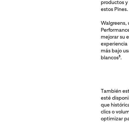
productos y 
estos Pines.
Walgreens, u
Performance
mejorar su e
experiencia
más bajo us
3
blancos
.
También est
esté disponi
que históri
clics o volu
optimizar p