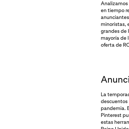
Analizamos m
en tiempo re
anunciantes
minoristas, 
grandes de l
mayoría de l
oferta de R
Anunci
La temporad
descuentos p
pandemia. E
Pinterest pu
estas herram
Reino Unido,