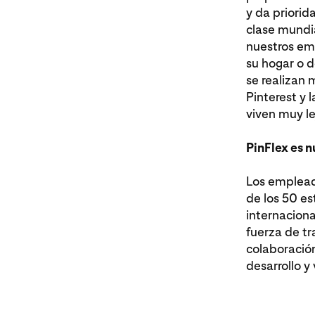
y da priorid
clase mundia
nuestros emp
su hogar o d
se realizan 
Pinterest y 
viven muy le
PinFlex es n
Los empleado
de los 50 es
internaciona
fuerza de tr
colaboración
desarrollo y