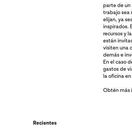
parte de un 
trabajo sea 
elijan, ya s
inspirados. 
recursos y 
están invit
visiten una 
demás e invo
En el caso d
gastos de v
la oficina e
Obtén más i
Recientes