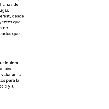
ficinas de
ugar,
terest, desde
oyectos que
na de
pleados que
cualquiera
oficina
valor en la
os para la
cio y al