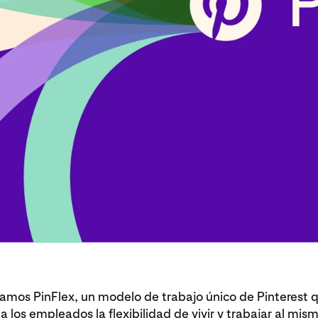
amos PinFlex, un modelo de trabajo único de Pinterest 
a los empleados la flexibilidad de vivir y trabajar al mis