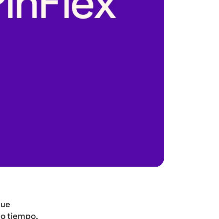
que
mo tiempo,