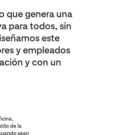
lo que genera una
va para todos, sin
Diseñamos este
ores y empleados
ación y con un
icina,
tilo de la
t cuando sean