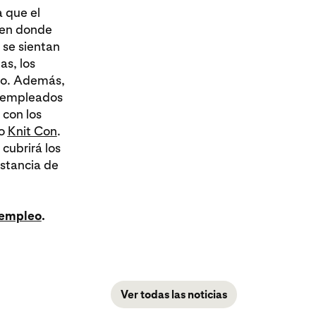
a que el
r en donde
 se sientan
as, los
ajo. Además,
s empleados
 con los
mo
Knit Con
.
cubrirá los
stancia de
 empleo
.
Ver todas las noticias