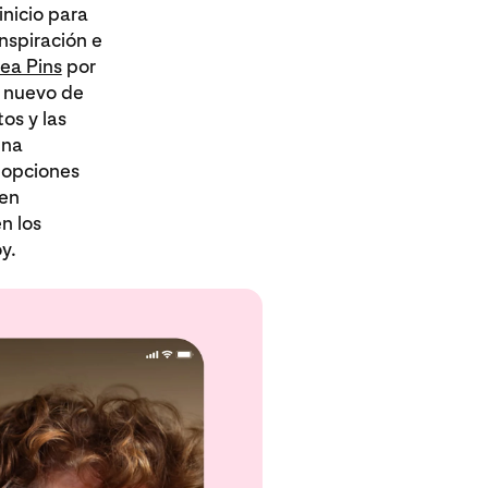
inicio para
nspiración e
ea Pins
por
o nuevo de
os y las
una
s opciones
ren
n los
y.