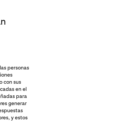
an
e
las personas
siones
o con sus
ocadas en el
señadas para
ores generar
respuestas
ores, y estos