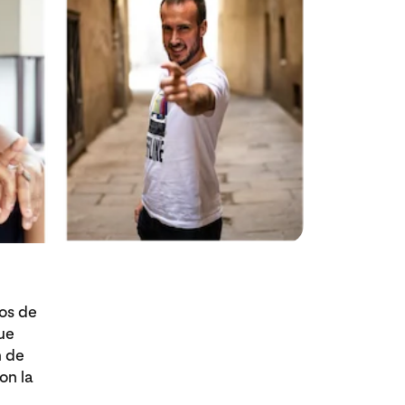
os de
ue
n de
on la