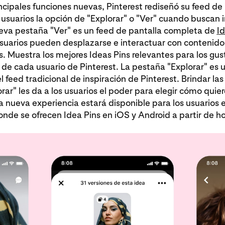
incipales funciones nuevas, Pinterest rediseñó su feed de 
s usuarios la opción de "Explorar" o "Ver" cuando buscan i
ueva pestaña "Ver" es un feed de pantalla completa de
Id
usuarios pueden desplazarse e interactuar con contenid
s. Muestra los mejores Ideas Pins relevantes para los gust
 de cada usuario de Pinterest. La pestaña "Explorar" es 
l feed tradicional de inspiración de Pinterest. Brindar la
orar" les da a los usuarios el poder para elegir cómo quie
La nueva experiencia estará disponible para los usuarios e
de se ofrecen Idea Pins en iOS y Android a partir de ho