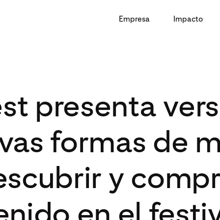
Empresa
Impacto
est presenta vers
vas formas de mi
escubrir y compr
nido en el festi