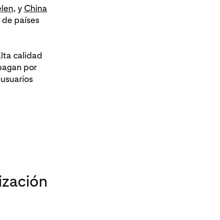
elen
, y
China
 de países
lta calidad
pagan por
 usuarios
ización