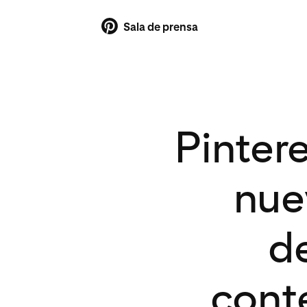
Sala de prensa
Pinter
nue
d
conte