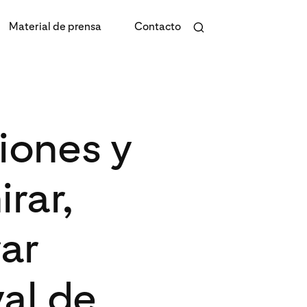
Material de prensa
Contacto
iones y
rar,
ar
val de