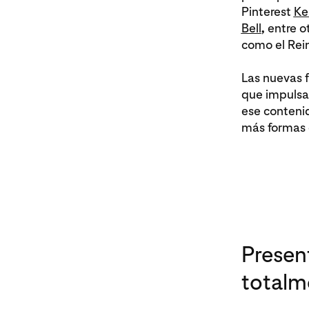
Pinterest
Ke
Bell
,
entre o
como el Rei
Las nuevas f
que impulsa
ese contenid
más formas d
Presen
totalm