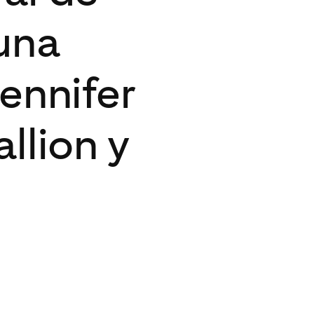
 una
ennifer
llion y