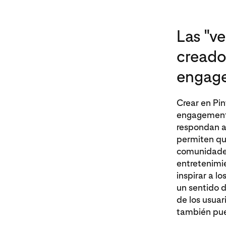
Las "v
creador
engage
Crear en Pin
engagement,
respondan a 
permiten qu
comunidades 
entretenimie
inspirar a l
un sentido 
de los usuar
también pue