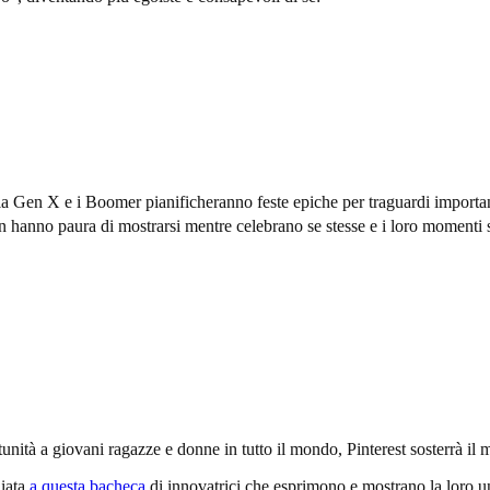
la Gen X e i Boomer pianificheranno feste epiche per traguardi important
n hanno paura di mostrarsi mentre celebrano se stesse e i loro momenti 
ortunità a giovani ragazze e donne in tutto il mondo, Pinterest sosterr
hiata
a questa bacheca
di innovatrici che esprimono e mostrano la loro u