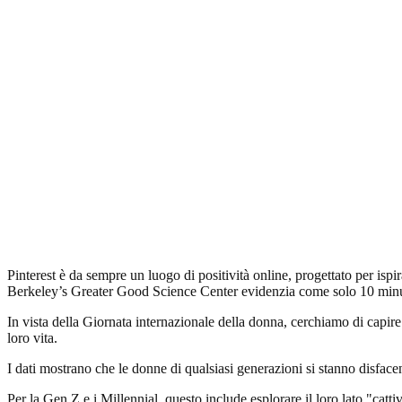
Pinterest è da sempre un luogo di positività online, progettato per ispira
Berkeley’s Greater Good Science Center evidenzia come solo 10 minuti a
In vista della Giornata internazionale della donna, cerchiamo di capir
loro vita.
I dati mostrano che le donne di qualsiasi generazioni si stanno disface
Per la Gen Z e i Millennial, questo include esplorare il loro lato "catt