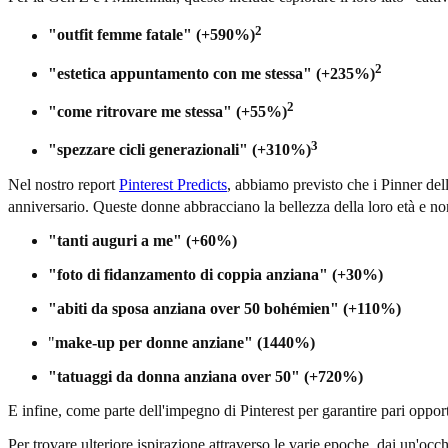
2
"outfit femme fatale" (+590%)
2
"estetica appuntamento con me stessa" (+235%)
2
"come ritrovare me stessa" (+55%)
3
"spezzare cicli generazionali" (+310%)
Nel nostro report
Pinterest Predicts
, abbiamo previsto che i Pinner del
anniversario. Queste donne abbracciano la bellezza della loro età e no
"tanti auguri a me" (+60%)
"foto di fidanzamento di coppia anziana" (+30%)
"abiti da sposa anziana over 50 bohémien" (+110%)
"
make-up per donne anziane" (1440%)
"tatuaggi da donna anziana over 50" (+720%)
E infine, come parte dell'impegno di Pinterest per garantire pari opp
Per trovare ulteriore ispirazione attraverso le varie epoche, dai un'occ