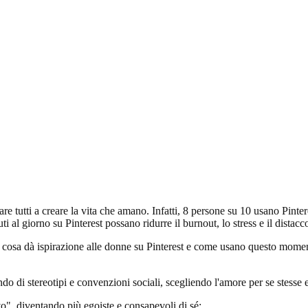
re tutti a creare la vita che amano. Infatti, 8 persone su 10 usano Pintere
l giorno su Pinterest possano ridurre il burnout, lo stress e il distac
e cosa dà ispirazione alle donne su Pinterest e come usano questo momen
ndo di stereotipi e convenzioni sociali, scegliendo l'amore per se stesse 
ivo", diventando più egoiste e consapevoli di sé: