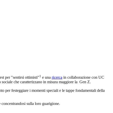
1
st per "sentirsi ottimisti"
e una
ricerca
in collaborazione con UC
co sociale che caratterizzano in misura maggiore la Gen Z.
to per festeggiare i momenti speciali e le tappe fondamentali della
e concentrandosi sulla loro guarigione.