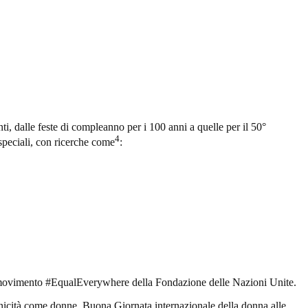
i, dalle feste di compleanno per i 100 anni a quelle per il 50°
4
speciali, con ricerche come
:
à il movimento #EqualEverywhere della Fondazione delle Nazioni Unite.
nicità come donne. Buona Giornata internazionale della donna alle