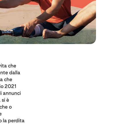
vita che
nte dalla
ra che
lio 2021
li annunci
si è
iche o
e
 la perdita