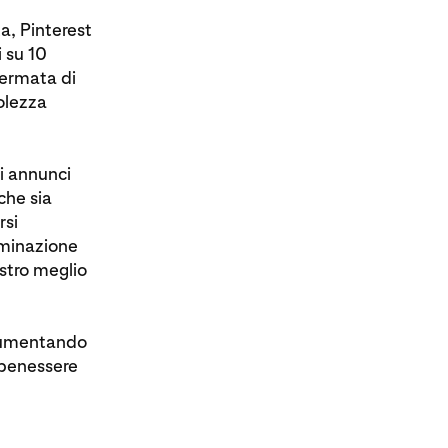
a, Pinterest
i su 10
hermata di
olezza
li annunci
che sia
rsi
iminazione
ostro meglio
 aumentando
l benessere