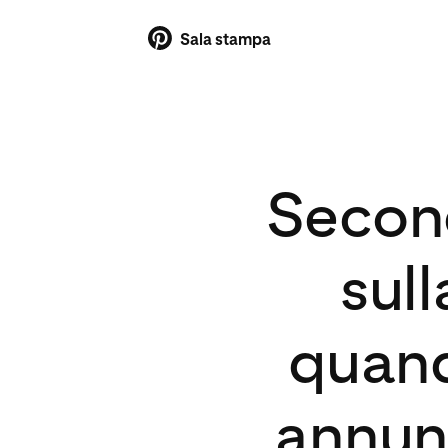
Sala stampa
Second
sull
quand
annunc