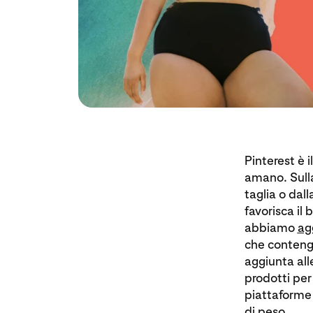
Pinterest è 
amano. Sulla
taglia o dal
favorisca il 
abbiamo
ag
che contengo
aggiunta all
prodotti per 
piattaforme 
di peso.