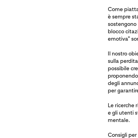
Come piattaf
è sempre sta
sostengono c
blocco citaz
emotiva" son
Il nostro obi
sulla perdit
possibile cr
proponendo
degli annunc
per garantir
Le ricerche 
e gli utenti
mentale.
Consigli per