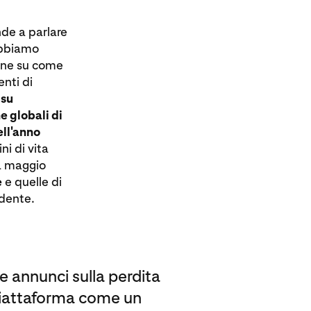
nde a parlare
abbiamo
ione su come
enti di
 su
e globali di
ell'anno
ni di vita
tà maggio
e
e quelle di
edente.
 annunci sulla perdita
 piattaforma come un