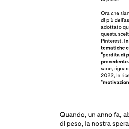
Ora che siam
di più dell'
adottato que
questa scelta
Pinterest.
In
tematiche co
"perdita di 
precedente
sane, riguar
2022, le rice
"
motivazion
Quando, un anno fa, ab
di peso, la nostra sper