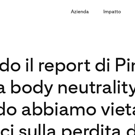
Azienda
Impatto
o il report di Pi
a body neutralit
o abbiamo vieta
i sulla perdita 