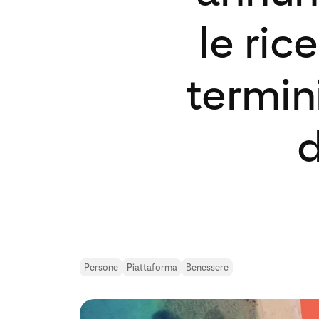
le ric
termin
d
Persone
Piattaforma
Benessere