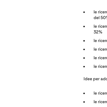
le ric
del 5
le rice
32%
le rice
le ric
le rice
le rice
Idee per adot
le rice
le rice