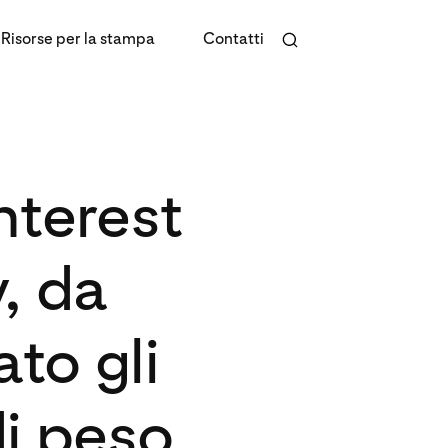
Risorse per la stampa
Contatti
nterest
y, da
to gli
di peso