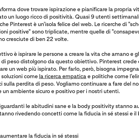
orma dove trovare ispirazione e pianificare la propria vit
to un luogo ricco di positività. Quasi 9 utenti settimanal
he Pinterest è un'isola felice del web. Le ricerche di "sc
ioni positive" sono triplicate, mentre quelle di "consapev
o cresciute di ben 22 volte.
ettivo è ispirare le persone a creare la vita che amano e g
a di peso distolgono da questo obiettivo. Pinterest crede 
eare un web più ispirato. Per farlo, però, bisogna impegna
 soluzioni come
la ricerca empatica
e politiche come l'el
i sulla perdita di peso. Vogliamo continuare a fare del n
e un ambiente sicuro e positivo per i nostri utenti.
riguardanti le abitudini sane e la body positivity stanno
 stanno rivedendo concetti come la fiducia in sé stessi e i
 aumentare la fiducia in sé stessi