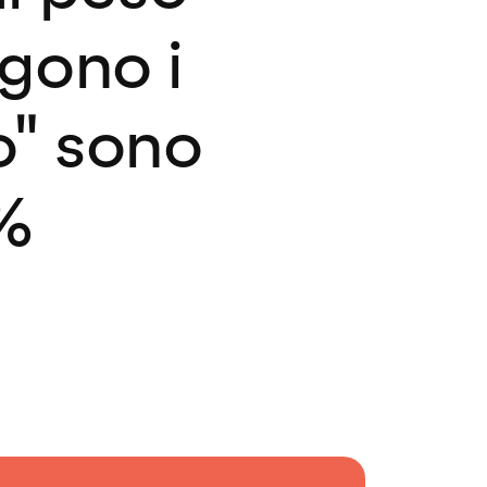
ngono i
o" sono
0%