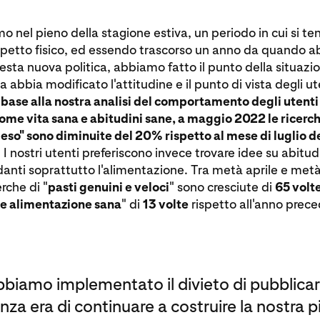
o nel pieno della stagione estiva, un periodo in cui si te
aspetto fisico, ed essendo trascorso un anno da quando 
sta nuova politica, abbiamo fatto il punto della situaz
 abbia modificato l'attitudine e il punto di vista degli ut
 base alla nostra analisi del comportamento degli utenti
me vita sana e abitudini sane, a maggio 2022 le ricerch
peso" sono diminuite del 20% rispetto al mese di luglio d
.
I nostri utenti preferiscono invece trovare idee su abitudi
danti soprattutto l'alimentazione. Tra metà aprile e me
rche di "
pasti genuini e veloci
" sono cresciute di
65 volt
e alimentazione sana
" di
13 volte
rispetto all'anno prec
biamo implementato il divieto di pubblicare
anza era di continuare a costruire la nostra