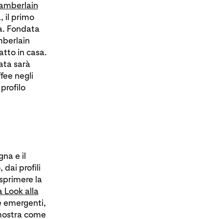
amberlain
, il primo
ia. Fondata
berlain
atto in casa.
ata sarà
fee negli
profilo
na e il
dai profili
esprimere la
 Look alla
ze emergenti,
 mostra come