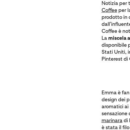
Notizia per 
Coffee
per l
prodotto in 
dall'influen
Coffee è not
La
miscela a
disponibile 
Stati Uniti,
Pinterest di
Emma è fan d
design dei p
aromatici ai 
sensazione d
marinara
di 
è stata il f