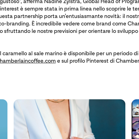
. gustoso", afferma Nadine Zylstra, Global Head of Prog
Pinterest è sempre stata in prima linea nello scoprire le t
questa partnership porta un'entusiasmante novità: il nost
 co-branding. È incredibile vedere come brand come Cha
o sfruttando le nostre previsioni per orientare lo sviluppo
l caramello al sale marino è disponibile per un periodo 
hamberlaincoffee.com
e sul profilo Pinterest di Chamber