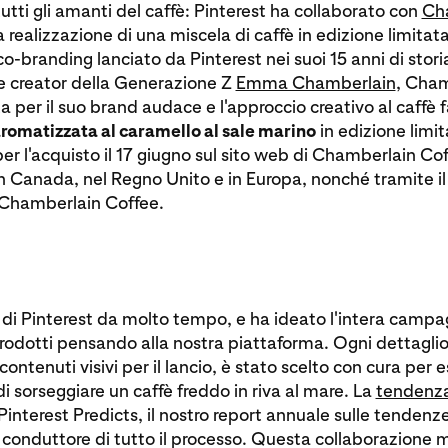
tutti gli amanti del caffè: Pinterest ha collaborato con
Ch
a realizzazione di una miscela di caffè in edizione limitata
co-branding lanciato da Pinterest nei suoi 15 anni di stor
te creator della Generazione Z
Emma Chamberlain
, Cham
a per il suo brand audace e l'approccio creativo al caffè f
romatizzata al caramello al sale marino
in edizione limit
per l'acquisto il 17 giugno sul sito web di Chamberlain Cof
 in Canada, nel Regno Unito e in Europa, nonché tramite il 
 Chamberlain Coffee.
i Pinterest da molto tempo, e ha ideato l'intera campag
rodotti pensando alla nostra piattaforma. Ogni dettaglio, 
contenuti visivi per il lancio, è stato scelto con cura per 
i sorseggiare un caffè freddo in riva al mare. La
tendenza
Pinterest Predicts, il nostro report annuale sulle tenden
ilo conduttore di tutto il processo. Questa collaborazione