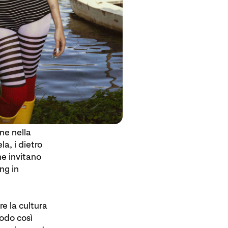
ne nella
la, i dietro
he invitano
ng in
e la cultura
modo così