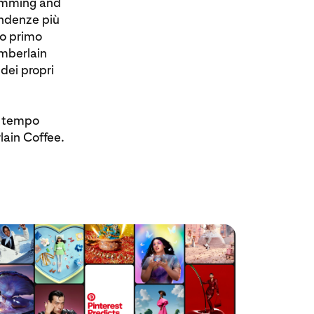
ramming and
endenze più
ro primo
mberlain
 dei propri
di tempo
lain Coffee.