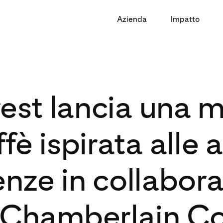
Azienda
Impatto
rest lancia una m
ffè ispirata alle a
nze in collabor
 Chamberlain Co