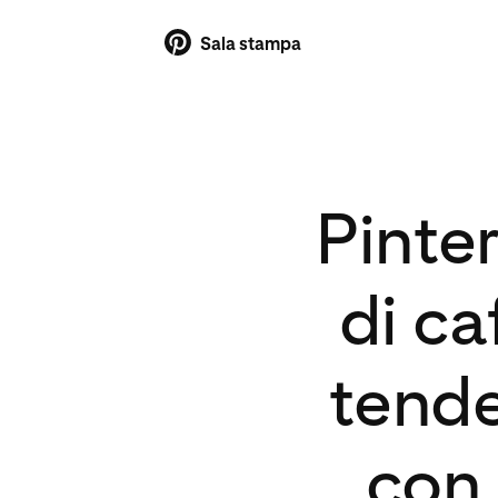
Sala stampa
Pinte
di ca
tende
con