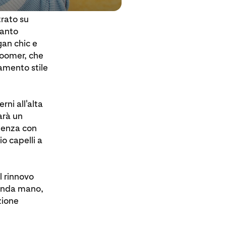
trato su
uanto
gan chic e
Boomer, che
amento stile
ni all'alta
arà un
ndenza con
o capelli a
l rinnovo
conda mano,
zione