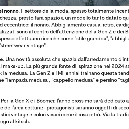
el nonno
. Il settore della moda, spesso totalmente incen
schezza, presto farà spazio a un modello tanto datato q
d eccentrico: il nonno. Abbigliamento casual retrò, cardi
alizzati sono al centro dell'attenzione della Gen Z e dei 
pesso effettuano ricerche come "stile grandpa", "abbigli
 "streetwear vintage".
le
. Una novità assoluta che spazia dall'arredamento d'inter
l make-up. La più grande fonte di ispirazione nel 2024 s
: la medusa. La Gen Z e i Millennial trainano questa te
e "lampada medusa", "cappello medusa" e persino "tagli
. Per la Gen X e i Boomer, l'anno prossimo sarà dedicato a
 e dell'area cottura: i protagonisti saranno oggetti di se
ici vintage e colori vivaci come il rosa retrò. Via la tradi
rgo al kitsch.