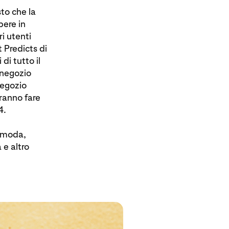
sto che la
pere in
i utenti
t Predicts di
di tutto il
 negozio
negozio
tranno fare
4.
a moda,
 e altro