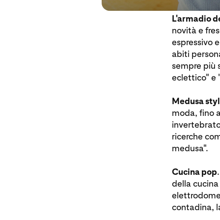
L'armadio d
novità e fre
espressivo e
abiti person
sempre più s
eclettico" e
Medusa sty
moda, fino a
invertebrato
ricerche com
medusa".
Cucina pop
della cucina
elettrodomest
contadina, la