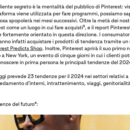
diente segreto è la mentalità del pubblico di Pinterest: vi
aforma viene utilizzata per fare programmi, possiamo sa
sa spopolerà nei mesi successivi. Oltre la metà dei nostr
3
st come un luogo in cui fare acquisti
, e il report Pinteres
 fortemente orientato in questa direzione. I consumatori 
no infatti acquistare i prodotti di tendenza tramite un
rest Predicts Shop
. Inoltre, Pinterest aprirà il suo primo 
 New York, un evento di cinque giorni in cui i clienti po
onoscere in prima persona le principali tendenze del 202
 oggi prevede 23 tendenze per il 2024 nei settori relativi 
redamento d'interni, intrattenimento, viaggi, genitorialità
4
enze del futuro
: