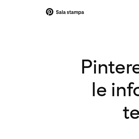
Sala stampa
Pinter
le in
t