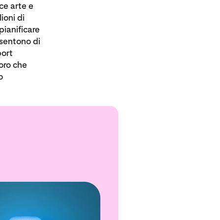
ce arte e
ioni di
pianificare
nsentono di
port
loro che
o