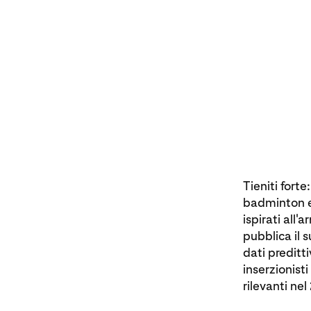
Tieniti fort
badminton e 
ispirati all
pubblica il 
dati preditti
inserzionist
rilevanti ne