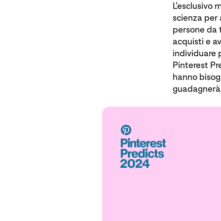
L'esclusivo 
scienza per a
persone da t
acquisti e a
individuare p
Pinterest Pr
hanno bisogn
guadagnerà 