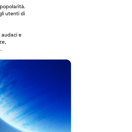
 popolarità.
i utenti di
ù audaci e
ze,
.