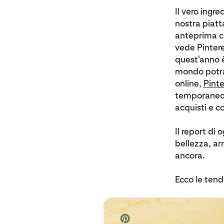
Il vero ingre
nostra piatt
anteprima co
vede Pintere
quest'anno è
mondo potran
online,
Pinte
temporaneo a
acquisti e c
Il report di
bellezza, ar
ancora.
Ecco le tend