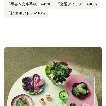
「手書き文字
手紙」+45%
「文通
アイデア」+90%
「郵便 ギフト」
+110%