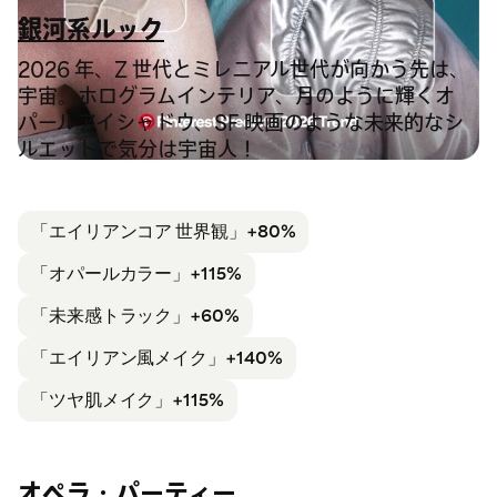
銀河系ルック
2026 年、Z 世代とミレニアル世代が向かう先は、
宇宙。ホログラムインテリア、月のように輝くオ
パールアイシャドウ、SF 映画のような未来的なシ
ルエットで気分は宇宙人！
「エイリアンコア 世界観」
+80%
「オパールカラー」
+115%
「未来感
トラック」+60%
「エイリアン風メイク」+140%
「ツヤ肌メイク」
+115%
オペラ・パーティー