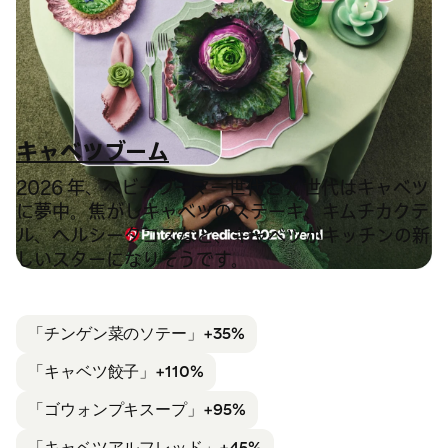
キャベツブーム
2026 年、ベビーブーマー世代と X 世代はキャベツ
に夢中。焦がしキャベツのステーキ、キムチカクテ
ル、ヘルシータコスなど、キャベツがキッチンの新
しいスターになりそうです。
「チンゲン菜のソテー」
+35%
「キャベツ餃子」+110%
「ゴウォンプキ
スープ」+95%
「キャベツ
アルフレッド」+45%