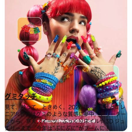
グミタッチ
見て、触って、ときめく。2026 年、Z 世代とミレ
ニアル世代はグミのような質感に夢中。ゼリーチー
クから、寒天スイーツ、ぷっくりネイルや 3D ジュ
エリーまで、今年は"ぷにぷに"がブームに！