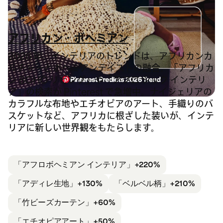
アフリカン・ボヘミアン
2026 年、インテリアのトレンドは、アフリカンカ
ルチャーとボヘミアンテイストの融合。「アフリカ
ン BOHO リビング」や「アフロ シック インテリ
ア」の検索が Pinterest で急増中。ナイジェリアの
カラフルな布地やエチオピアのアート、手織りのバ
スケットなど、アフリカに根ざした装いが、インテ
リアに新しい世界観をもたらします。
「アフロボヘミアン インテリア」
+220%
「アディレ生地」+130%
「ベルベル柄」+210%
「竹ビーズカーテン」+60%
「エチオピア
アート」+50%