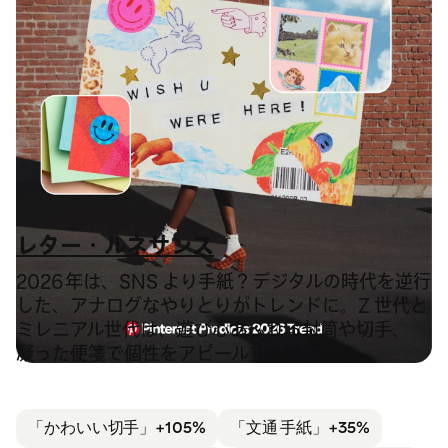
レター・ルネサンス
2026 年は、SNS より手紙？デジタルの時代を逆行
した、アナログなやりとりがトレンドに。Z 世代と
ミレニアル世代は、遊び心あふれる封筒や切手、
凝った便箋で個性をアピールするでしょう。
「かわいい切手」
+105%
「文通 手紙」
+35%