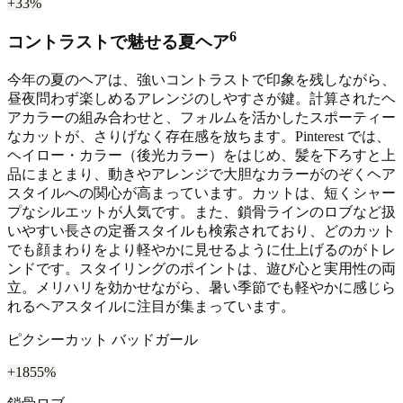
+33%
6
コントラストで魅せる夏ヘア
今年の夏のヘアは、強いコントラストで印象を残しながら、
昼夜問わず楽しめるアレンジのしやすさが鍵。計算されたヘ
アカラーの組み合わせと、フォルムを活かしたスポーティー
なカットが、さりげなく存在感を放ちます。Pinterest では、
ヘイロー・カラー（後光カラー）をはじめ、髪を下ろすと上
品にまとまり、動きやアレンジで大胆なカラーがのぞくヘア
スタイルへの関心が高まっています。カットは、短くシャー
プなシルエットが人気です。また、鎖骨ラインのロブなど扱
いやすい長さの定番スタイルも検索されており、どのカット
でも顔まわりをより軽やかに見せるように仕上げるのがトレ
ンドです。スタイリングのポイントは、遊び心と実用性の両
立。メリハリを効かせながら、暑い季節でも軽やかに感じら
れるヘアスタイルに注目が集まっています。
ピクシーカット バッドガール
+1855%