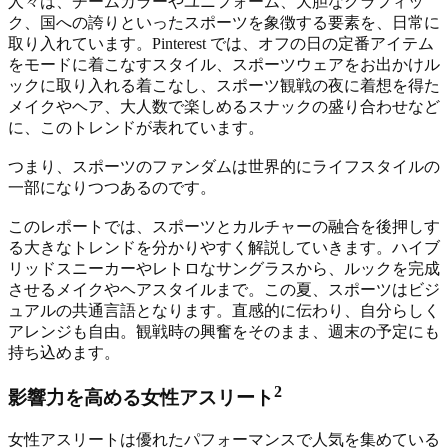
人々は、チームカラーやユニフォーム、大胆なグラフィッ
ク、国への誇りといったスポーツを象徴する要素を、日常に
取り入れています。Pinterest では、オフの日の定番アイテム
をモードに着こなすスタイル、スポーツウェアをお出かけル
ックに取り入れる着こなし、スポーツ観戦の夜に着想を得た
メイクやヘア、大人数で楽しめるスナックの盛り合わせなど
に、このトレンドが表れています。
つまり、スポーツのファンダムは世界的にライフスタイルの
一部になりつつあるのです。
このレポートでは、スポーツとカルチャーの融合を後押しす
る大きなトレンドを分かりやすく解説していきます。ハイブ
リッドスニーカーやレトロなサングラスから、ルックを完成
させるメイクやヘアスタイルまで。この夏、スポーツはビジ
ュアルの共通言語となります。直感的に伝わり、自分らしく
アレンジも自由。観戦時の興奮をそのまま、週末の予定にも
持ち込めます。
2
影響力を高める女性アスリート
女性アスリートは優れたパフォーマンスで人気を集めている