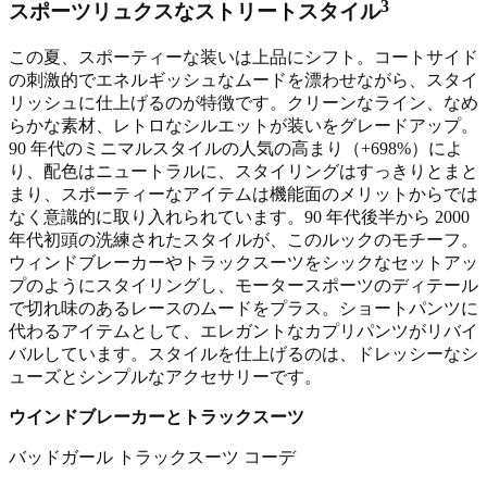
3
スポーツリュクスなストリートスタイル
この夏、スポーティーな装いは上品にシフト。コートサイド
の刺激的でエネルギッシュなムードを漂わせながら、スタイ
リッシュに仕上げるのが特徴です。クリーンなライン、なめ
らかな素材、レトロなシルエットが装いをグレードアップ。
90 年代のミニマルスタイルの人気の高まり（+698%）によ
り、配色はニュートラルに、スタイリングはすっきりとまと
まり、スポーティーなアイテムは機能面のメリットからでは
なく意識的に取り入れられています。90 年代後半から 2000
年代初頭の洗練されたスタイルが、このルックのモチーフ。
ウィンドブレーカーやトラックスーツをシックなセットアッ
プのようにスタイリングし、モータースポーツのディテール
で切れ味のあるレースのムードをプラス。ショートパンツに
代わるアイテムとして、エレガントなカプリパンツがリバイ
バルしています。スタイルを仕上げるのは、ドレッシーなシ
ューズとシンプルなアクセサリーです。
ウインドブレーカーとトラックスーツ
バッドガール トラックスーツ コーデ