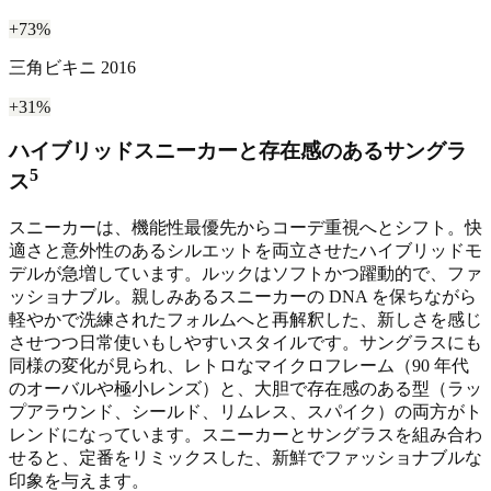
+73%
三角ビキニ 2016
+31%
ハイブリッドスニーカーと存在感のあるサングラ
5
ス
スニーカーは、機能性最優先からコーデ重視へとシフト。快
適さと意外性のあるシルエットを両立させたハイブリッドモ
デルが急増しています。ルックはソフトかつ躍動的で、ファ
ッショナブル。親しみあるスニーカーの DNA を保ちながら
軽やかで洗練されたフォルムへと再解釈した、新しさを感じ
させつつ日常使いもしやすいスタイルです。サングラスにも
同様の変化が見られ、レトロなマイクロフレーム（90 年代
のオーバルや極小レンズ）と、大胆で存在感のある型（ラッ
プアラウンド、シールド、リムレス、スパイク）の両方がト
レンドになっています。スニーカーとサングラスを組み合わ
せると、定番をリミックスした、新鮮でファッショナブルな
印象を与えます。