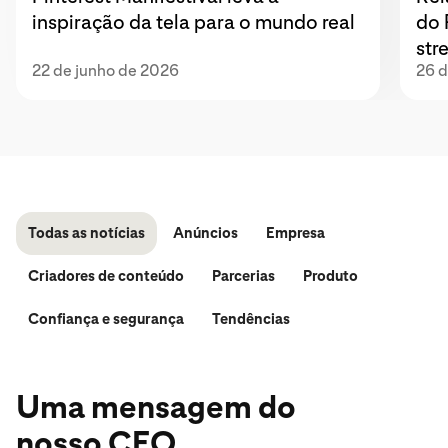
inspiração da tela para o mundo real
do 
str
22 de junho de 2026
26 d
Todas as notícias
Anúncios
Empresa
Criadores de conteúdo
Parcerias
Produto
Confiança e segurança
Tendências
Uma mensagem do
nosso CEO