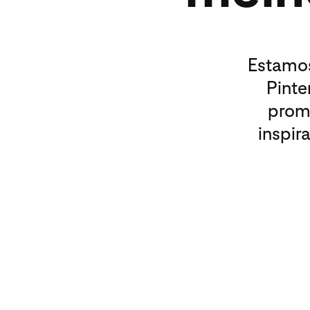
Estamos
Pinte
promo
inspir