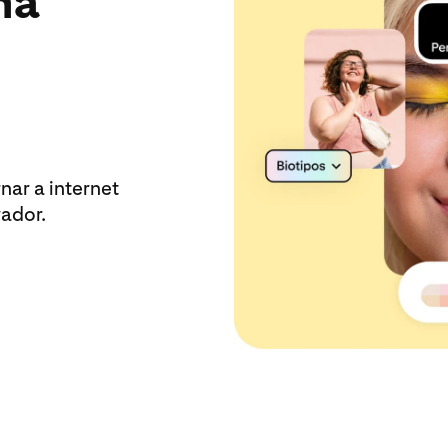
ma
ar a internet
rador.