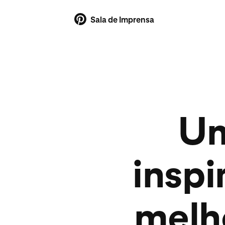
Sala de Imprensa
Um
insp
melh