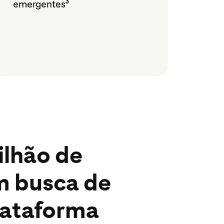
emergentes
3
ilhão de
m busca de
plataforma