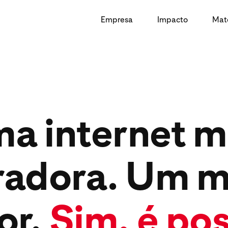
Empresa
Impacto
Mate
a internet m
iradora. Um 
or.
Sim, é pos