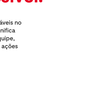
áveis no
nifica
quipe,
r ações