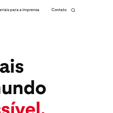
riais para a imprensa
Contato
ais
mundo
sível.