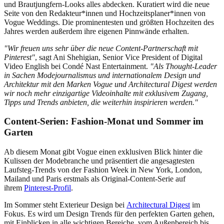
und Brautjungfern-Looks alles abdecken. Kuratiert wird die neue
Seite von den Redakteur*innen und Hochzeitsplaner*innen von
Vogue Weddings. Die prominentesten und größten Hochzeiten des
Jahres werden außerdem ihre eigenen Pinnwände erhalten.
"Wir freuen uns sehr über die neue Content-Partnerschaft mit
Pinterest"
, sagt Ani Shehigian, Senior Vice President of Digital
Video English bei Condé Nast Entertainment.
"Als Thought-Leader
in Sachen Modejournalismus und internationalem Design und
Architektur mit den Marken Vogue und Architectural Digest werden
wir noch mehr einzigartige Videoinhalte mit exklusivem Zugang,
Tipps und Trends anbieten, die weiterhin inspirieren werden."
Content-Serien: Fashion-Monat und Sommer im
Garten
Ab diesem Monat gibt Vogue einen exklusiven Blick hinter die
Kulissen der Modebranche und präsentiert die angesagtesten
Laufsteg-Trends von der Fashion Week in New York, London,
Mailand und Paris erstmals als Original-Content-Serie auf
ihrem
Pinterest-Profil
.
Im Sommer steht Exterieur Design bei
Architectural Digest
im
Fokus. Es wird um Design Trends für den perfekten Garten gehen,
mit Einblicken in alle wichtigen Bereiche, vom Außenbereich bis