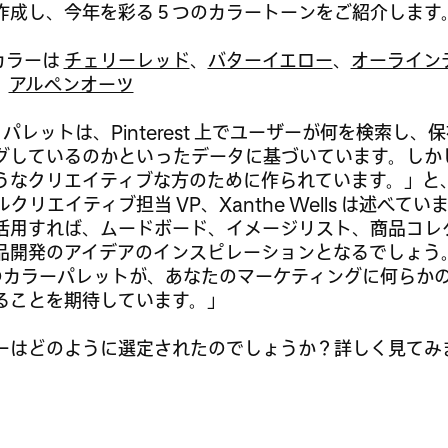
作成し、今年を彩る５つのカラートーンをご紹介します
のカラーは
チェリーレッド
、
バターイエロー
、
オーライン
、
アルペンオーツ
est パレットは、Pinterest 上でユーザーが何を検索し
グしているのかといったデータに基づいています。しか
なクリエイティブな方のために作られています。」と、Pin
クリエイティブ担当 VP、Xanthe Wells は述べて
活用すれば、ムードボード、イメージリスト、商品コレ
品開発のアイデアのインスピレーションとなるでしょう。2
est のカラーパレットが、あなたのマーケティングに何らか
ることを期待しています。」
ーはどのように選定されたのでしょうか？詳しく見てみ