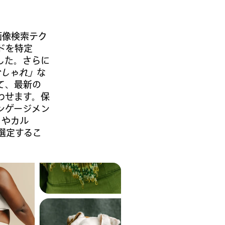
画像検索テク
ドを特定
した。さらに
おしゃれ」
な
て、最新の
わせます。保
ンゲージメン
 やカル
選定するこ