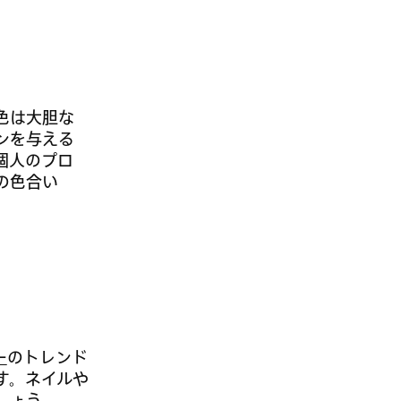
色は大胆な
ンを与える
個人のプロ
の色合い
ー
のトレンド
す。ネイルや
しょう。