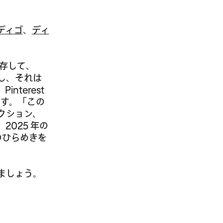
。
ディゴ
、
ディ
、保存して、
し、それは
terest
います。「この
クション、
025 年の
のひらめきを
ましょう。