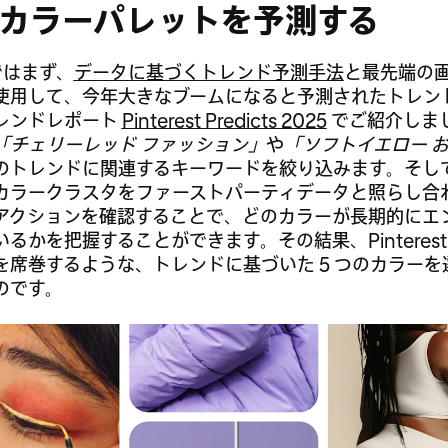
カラーパレットを予測する
t ではまず、
データに基づくトレンド予測手法
と最先端の
使用して、今年大きなブームになると予測されたトレン
レンドレポート
Pinterest Predicts 2025
でご紹介しま
「チェリーレッド ファッション」
や
「ソフトイエロー 
のトレンドに関連するキーワードを絞り込みます。そし
カラークラスタをファーストパーティデータと照らし合
アクションを確認することで、どのカラーが長期的にエ
るかを把握することができます。その結果、Pinterest
を席巻するような、トレンドに基づいた 5 つのカラーを
のです。