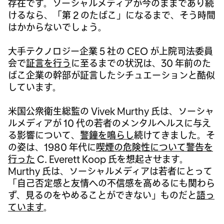
存在です。ソーシャルメディアが今のままであり続
けるなら、「第 2 のたばこ」になるまで、そう時間
はかからないでしょう。
大手テクノロジー企業 5 社の CEO が上院司法委員
会で
証言を行う
に至るまでの状況は、30 年前のた
ばこ企業の幹部が証言したシチュエーションと酷似
しています。
米国公衆衛生総監の Vivek Murthy 氏は、ソーシャ
ルメディアが 10 代の若者のメンタルヘルスに与え
る影響について、
警鐘を鳴らし
続けてきました。そ
の姿は、1980 年代に
喫煙の危険性について警告を
行った
C. Everett Koop 氏を想起させます。
Murthy 氏は、ソーシャルメディアは若者にとって
「自己否定感と友情への不信感を高めるにも関わら
ず、見るのをやめることができない」ものだと
語っ
ています
。