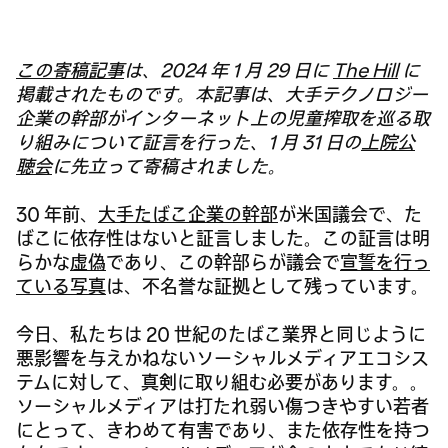
この寄稿記事
は、2024 年 1 月 29 日に
The Hill
に
掲載されたものです。本記事は、大手テクノロジー
企業の幹部がインターネット上の児童搾取を巡る取
り組みについて証言を行った、1 月 31 日の
上院公
聴会
に先立って寄稿されました。
30 年前、
大手たばこ企業の幹部
が米国議会で、た
ばこに依存性はないと証言しました。この証言は明
らかな
虚偽
であり、この幹部らが議会で
宣誓を行っ
ている写真
は、不名誉な証拠として残っています。
今日、私たちは 20 世紀のたばこ業界と同じように
悪影響を与えかねないソーシャルメディアエコシス
テムに対して、真剣に取り組む必要があります。。
ソーシャルメディアは打たれ弱い傷つきやすい若者
にとって、きわめて有害であり、また依存性を持つ