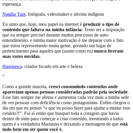
esperança.
Natália Tupi
, fotógrafa, videomaker e ativista indígena
Eu sinto que, hoje, meu papel na internet é
produzir o tipo de
conteúdo que faltava na minha infância
. Tento ser a inspiração
que eu sempre precisei durante muitos processos de auto-
entendimento, e minha maior motivação é me deparar com o fato
que estou representando muita gente, gerando um lugar de
pertencimento para aqueles que (assim como eu)
nunca tiveram
suas vozes ouvidas.
Hasegawa
, criador focado em arte e beleza
“
Como a grande maioria,
cresci consumindo conteúdos onde
apareciam apenas pessoas consideradas padrão pela sociedade
.
Esse fato sempre me afetou e aumentou cada vez mais a minha sede
de ver pessoas com deficiência como protagonistas. Enfim chegou o
dia em que eu pensei “o que eu posso fazer para ajudar a mudar esse
cenário?!”. Foi aí então que busquei toda a coragem que havia
dentro de mim para começar a criar conteúdo, mostrando a todos
quem é a verdadeira Marianna e deixando a mensagem de que
está
tudo bem em ser quem você é.