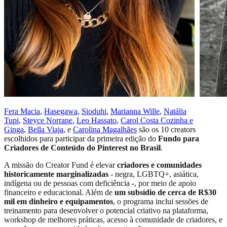
Fera Macia
,
Hasegawa
,
Sioduhi
,
Marianna Wille
,
Natália
Tupi
,
Steyce Norrane
,
Leo Hassato
,
Carol Costa Cozinha e
Ginga
,
Bella Viaja
, e
Carolina Magalhães
são os 10 creators
escolhidos para participar da primeira edição do
Fundo para
Criadores de Conteúdo do Pinterest no Brasil
.
A missão do Creator Fund é elevar
criadores e comunidades
historicamente marginalizadas
- negra, LGBTQ+, asiática,
indígena ou de pessoas com deficiência -, por meio de apoio
financeiro e educacional. Além de
um subsídio de cerca de R$30
mil em dinheiro e equipamentos
, o programa inclui sessões de
treinamento para desenvolver o potencial criativo na plataforma,
workshop de melhores práticas, acesso à comunidade de criadores, e