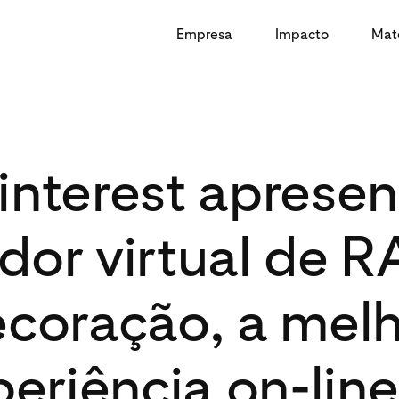
Empresa
Impacto
Mate
interest apresen
dor virtual de R
coração, a mel
eriência on-lin