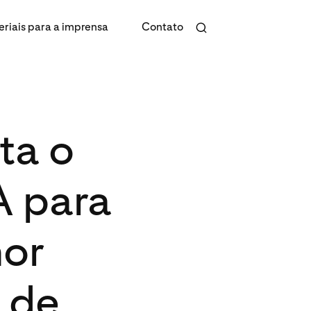
riais para a imprensa
Contato
ta o
A para
hor
e de