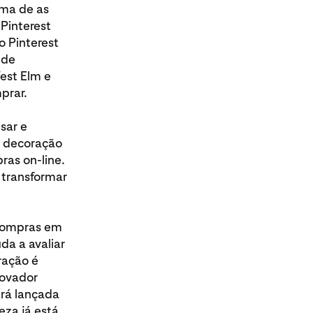
rma de as
Pinterest
 Pinterest
 de
est Elm e
prar.
sar e
a decoração
ras on-line.
 transformar
 compras em
da a avaliar
ração é
rovador
erá lançada
za já está