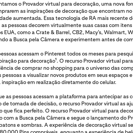
ntamos o Provador virtual para decoração, uma nova fo
prarem as inspirações de decoração que encontram no 
idade aumentada. Essa tecnologia de RA mais recente do
 as pessoas decorem virtualmente suas casas com itens
dos EUA, como a Crate & Barrel, CB2, Macy's, Walmart, W
ndo a Busca pela Câmera e experimentem antes de com
pessoas acessam o Pinterest todos os meses para pesqui
1
piração para decoração
. O recurso Provador virtual par
iência de comprar no shopping para o universo das comp
s pessoas a visualizar novos produtos em seus espaços e
 inspiração em realização diretamente do celular.
e as pessoas acessam a plataforma para antecipar as
 de tomada de decisão, o recurso Provador virtual as aju
o que fica perfeito. O recurso Provador virtual para deco
o com a Busca pela Câmera e segue o lançamento do P
 batons e sombras. A experiência de decoração virtual s
80.000 Pins compráveis, enquanto a experiência de bele