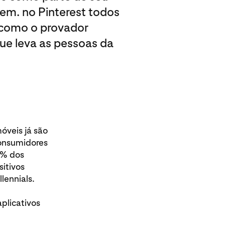
m. no Pinterest todos
 como o provador
ue leva as pessoas da
móveis já são
consumidores
6% dos
itivos
lennials.
plicativos