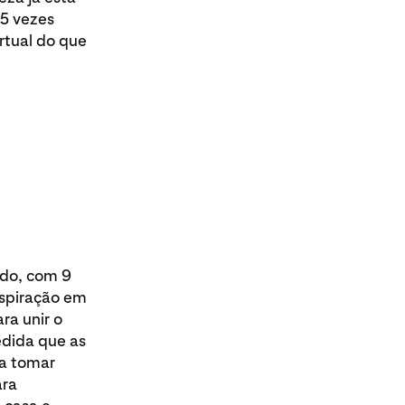
 5 vezes
rtual do que
ndo, com 9
nspiração em
ra unir o
edida que as
 a tomar
ara