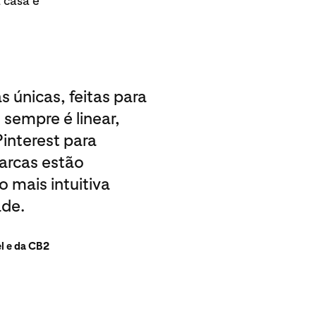
 casa e
 únicas, feitas para
sempre é linear,
interest para
arcas estão
 mais intuitiva
ade.
el e da CB2