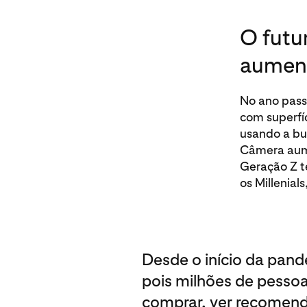
O futu
aument
No ano pass
com superfí
usando a bu
Câmera aume
Geração Z t
os Millenial
Desde o início da pan
pois milhões de pessoa
comprar, ver recomend