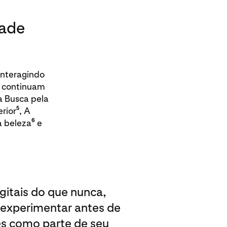
dade
nteragindo
s continuam
a Busca pela
5
rior
, A
6
a beleza
e
itais do que nunca,
 experimentar antes de
es como parte de seu