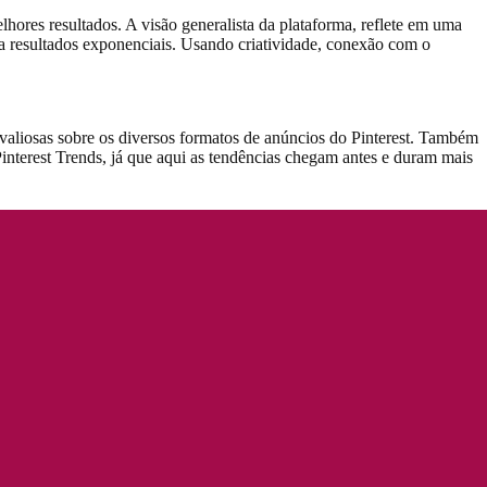
hores resultados. A visão generalista da plataforma, reflete em uma
ma resultados exponenciais. Usando criatividade, conexão com o
valiosas sobre os diversos formatos de anúncios do Pinterest. Também
nterest Trends, já que aqui as tendências chegam antes e duram mais