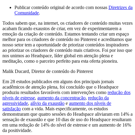
Publicar conteúdo original de acordo com nossas
Diretrizes da
Comunidade
.
Todos sabem que, na internet, os criadores de conteúdo muitas vezes
acabam ficando exaustos de criar, em vez de experimentarem a
emoção da criação de conteúdo. Estamos tentando criar um espaço
melhor para os criadores de conteúdo no Pinterest e acreditamos que
nosso setor tem a oportunidade de priorizar conteúdos inspiradores
ao priorizar os criadores de conteúdo mais criativos. Foi por isso que
nos unimos ao Headspace, líder global em atenção plena e
meditação, como o parceiro perfeito para esta oferta pioneira.
Malik Ducard, Diretor de conteúdo do Pinterest
Em 28 estudos publicados em alguns dos principais jornais
acadêmicos de atenção plena, foi concluído que o Headspace
produziu resultados favoráveis com intervenções como
redução dos
níveis de estresse
,
aumento da concentração
,
redução da
agressividade
,
alívio da exaustão
e
aumento dos níveis de
satisfação
com a vida. Mais especificamente, os estudos
demonstraram que quatro sessões do Headspace aliviaram em 14% a
sensação de exaustão e que 10 dias de uso do Headspace resultaram
em uma redução de 14% do nível de estresse e um aumento de 16%
da positividade.