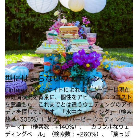
3
型にはまらないウェディング
Pinterest のインサイトによれば、ユーザーは現在
の経済状況を背景に、個性をアピールしつつコスト
を意識した、これまでとは違うウェディングのアイ
デアを探しています。「水中ウェディング」（検索
数：+305%）に加え、「バービー ウェディング
テーマ」（検索数：+140%）、「カラフルなウェ
ディングベール」（検索数：+260%）、「葉っぱ